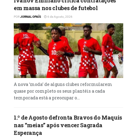
Ivanov Emiliano critica contratações
Rita de Cássia do Uíge, às 16:00. Esta ronda
em massa nos clubes de futebol
produziu ainda os seguintes resultados: O
POR
JORNAL OPAÍS
6 de Agosto, 2026
Recreativo do Libolo do Cuanza- Sul, de
Albano César, suplantou o ASK Dragão do
Uíge, por duas bolas sem resposta, na vila de
Calulo. Por seu turno, o Desportivo da Huíla,
sob o comando do português Paulo Torres,
derrotou o Isaac de Benguela por uma bola a
zero.
A nova ‘moda’ de alguns clubes reformularem
quase por completo os seus plantéis a cada
temporada está a preocupar o...
1.º de Agosto defronta Bravos do Maquis
nas “meias” após vencer Sagrada
Esperança