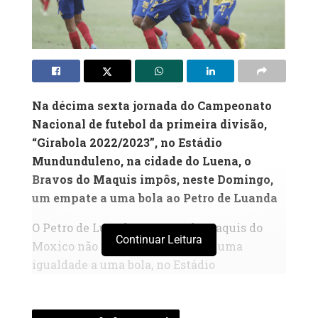
Na décima sexta jornada do Campeonato
Nacional de futebol da primeira divisão,
“Girabola 2022/2023”, no Estádio
Mundunduleno, na cidade do Luena, o
Bravos do Maquis impôs, neste Domingo,
um empate a uma bola ao Petro de Luanda
O Petro de Luanda e Bravos do Maquis do
Continuar Leitura
Moxico não passaram, ontem, de uma
igualdade a uma bola, no Estádio
Mundunduleno, na cidade do Luena, em
desafio referente à décima sexta jornada da