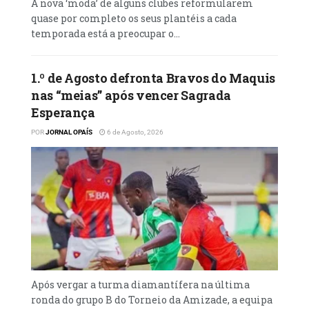
A nova ‘moda’ de alguns clubes reformularem
quase por completo os seus plantéis a cada
temporada está a preocupar o...
1.º de Agosto defronta Bravos do Maquis
nas “meias” após vencer Sagrada
Esperança
POR
JORNAL OPAÍS
6 de Agosto, 2026
Após vergar a turma diamantífera na última
ronda do grupo B do Torneio da Amizade, a equipa