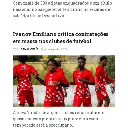
Com mais de 300 atletas enquadrados e um título
2016, 2017, 2018 e 2018/2019), seis vezes
nacional no basquetebol feminino no escalão de
vencedor da Taça de Angola (1984, 1990, 1991,
sub-14, o Clube Desportivo...
2006, 2009 e 2019) e dez Supertaça (1991, 1992,
1997, 1998, 1999, 2000, 2007, 2010, 2017 e 2019).
Ivanov Emiliano critica contratações
Por:
em massa nos clubes de futebol
POR
JORNAL OPAÍS
6 de Agosto, 2026
A nova ‘moda’ de alguns clubes reformularem
quase por completo os seus plantéis a cada
temporada está a preocupar o...