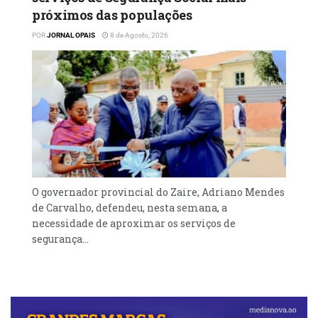
ver o Petro que na Liga Africana jogou sem
próximos das populações
ritmo e logo foi eliminado pelo Mamelodi
Sundowns da África do Sul.
POR
JORNAL OPAIS
8 de Agosto, 2026
O governador provincial do Zaire, Adriano Mendes
de Carvalho, defendeu, nesta semana, a
necessidade de aproximar os serviços de
segurança...