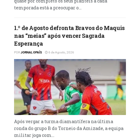
quase por completo os seus plantéis a cada
temporada está a preocupar o...
1.º de Agosto defronta Bravos do Maquis
nas “meias” após vencer Sagrada
Esperança
POR
JORNAL OPAÍS
6 de Agosto, 2026
Após vergar a turma diamantífera na última
ronda do grupo B do Torneio da Amizade, a equipa
militar joga com...