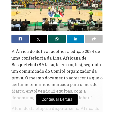
A África do Sul vai acolher a edição 2024 de
uma conferência da Liga Africana de
Basquetebol (BAL- sigla em inglês), segundo
um comunicado do Comité organizador da
prova. O mesmo documento acrescenta que o
certame tem início marcado para o mês de
Março, envolvendo 12 equipas, com a
denominação de “Conferência Kalahari”.
Continuar Leitura
Além desta etapa, a disputarse na África do