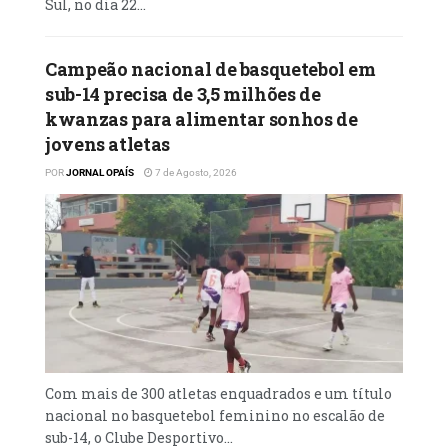
temporada 2024. Angola participou nas três
Sul, no dia 22...
últimas provas com um único representante,
o Petro de Luanda, que se classificou em
Campeão nacional de basquetebol em
terceiro, em 2021, em segundo, em 2022, e em
sub-14 precisa de 3,5 milhões de
quarto, este ano (2023).
kwanzas para alimentar sonhos de
jovens atletas
POR
JORNAL OPAÍS
7 de Agosto, 2026
Com mais de 300 atletas enquadrados e um título
nacional no basquetebol feminino no escalão de
sub-14, o Clube Desportivo...