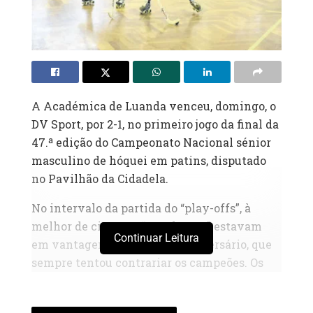
A Académica de Luanda venceu, domingo, o
DV Sport, por 2-1, no primeiro jogo da final da
47.ª edição do Campeonato Nacional sénior
masculino de hóquei em patins, disputado
no Pavilhão da Cidadela.
No intervalo da partida do “play-offs”, à
melhor de cinco, os “estudantes” estavam
Continuar Leitura
em vantagem de 1-0 sobre o adversário, que
sempre tentou contrariar os campeões. Os
golos da Académica foram marcados por
Kokito e Bebo, reduzido por Alebo, para o DV