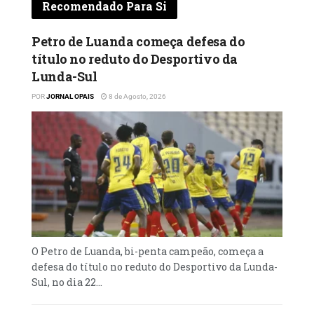
Sport.
Recomendado Para Si
Com este resultado, os académicos
Petro de Luanda começa defesa do
adiantam-se na competição, para o próximo
título no reduto do Desportivo da
desafio de segunda-feira, às 18h00, no mesmo
Lunda-Sul‎
recinto. Quanto ao encontro de atribuição do
POR
JORNAL OPAIS
8 de Agosto, 2026
terceiro lugar, ainda hoje, o Petro de Luanda
venceu o Juventude de Viana, por 6-3. Da
trajectória dos finalistas para atingir a fase
derradeira da prova, a Académica, detentora
do título, venceu o Petro de Luanda, por 3-2,
quarta-feira, no segundo encontro das
meias- finais dos “play-offs”, a melhor de
três, depois de 5-4, aos penáltis, no primeiro.
‎O Petro de Luanda, bi-penta campeão, começa a
defesa do título no reduto do Desportivo da Lunda-
Sul, no dia 22...