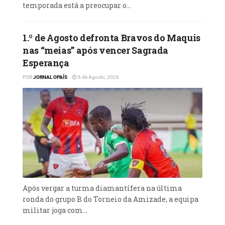
Lobito.
temporada está a preocupar o...
Esta ronda abriu recentemente a jornada
1.º de Agosto defronta Bravos do Maquis
com a vitória do Petro de Luanda sobre o RSD
nas “meias” após vencer Sagrada
Guelson FC, por duas bolas a uma.
Esperança
POR
JORNAL OPAÍS
6 de Agosto, 2026
Após vergar a turma diamantífera na última
ronda do grupo B do Torneio da Amizade, a equipa
militar joga com...