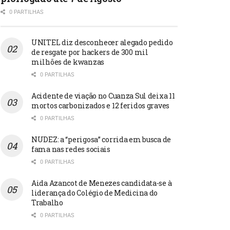
0 PARTILHAS
UNITEL diz desconhecer alegado pedido
de resgate por hackers de 300 mil
milhões de kwanzas
0 PARTILHAS
Acidente de viação no Cuanza Sul deixa 11
mortos carbonizados e 12 feridos graves
0 PARTILHAS
NUDEZ: a “perigosa” corrida em busca de
fama nas redes sociais
0 PARTILHAS
Aida Azancot de Menezes candidata-se à
liderança do Colégio de Medicina do
Trabalho
0 PARTILHAS