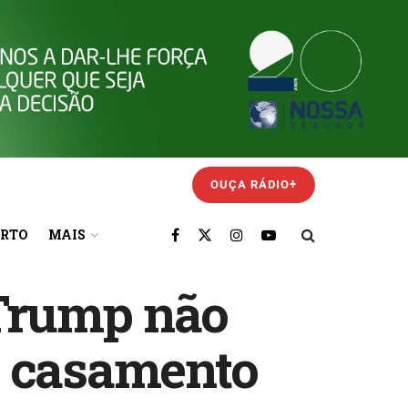
OUÇA RÁDIO+
ORTO
MAIS
Trump não
o casamento