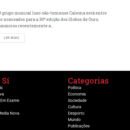
O grupo musical luso-são-tomense Calema está entre
os nomeados para a 30ª edição dos Globos de Ouro,
anunciou recentemente a...
LER MAIS
 Sí
Categorias
ís
Política
va
Economia
 Em Exame
Sociedade
Cultura
Media Nova
Desporto
Mundo
Publicações