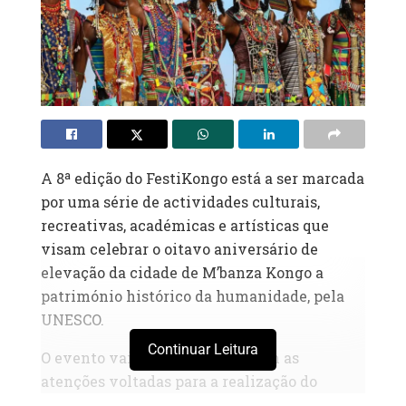
A 8ª edição do FestiKongo está a ser marcada
por uma série de actividades culturais,
recreativas, académicas e artísticas que
visam celebrar o oitavo aniversário de
elevação da cidade de M’banza Kongo a
património histórico da humanidade, pela
UNESCO.
Continuar Leitura
O evento vai prosseguir hoje com as
atenções voltadas para a realização do
espectáculo musical denominado “Show das