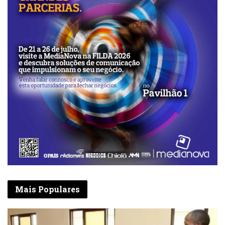
Agosto e Setembro.
Sem conceder entrevista a este jornal, um
dos responsáveis pela organização da gala
disse apenas que estão a ser reunidas todas
as condições para que o evento aconteça
sem sobressalto e com o espírito de
festividade, sem olhar para a questão da
competitividade. Nesta edição, o FestiKongo
decorre sob o lema “M’banza Kongo-
Património, desenvolvimento, vida e
existência do espaço Kongo”.
Mais Populares