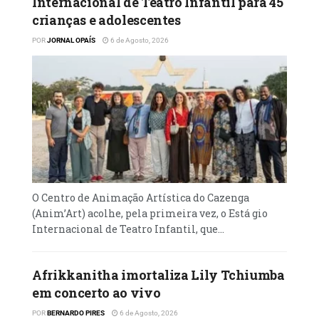
Internacional de Teatro Infantil para 45
crianças e adolescentes
POR
JORNAL OPAÍS
6 de Agosto, 2026
O Centro de Animação Artística do Cazenga
(Anim’Art) acolhe, pela primeira vez, o Está gio
Internacional de Teatro Infantil, que...
Afrikkanitha imortaliza Lily Tchiumba
em concerto ao vivo
POR
BERNARDO PIRES
6 de Agosto, 2026