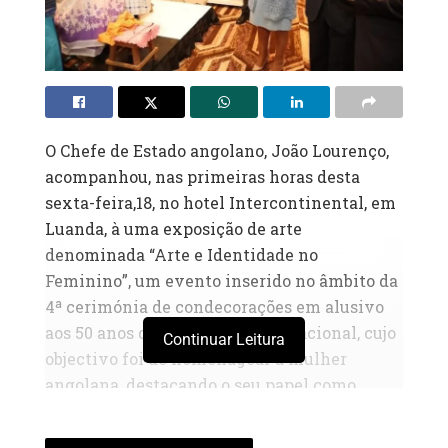
O Chefe de Estado angolano, João Lourenço,
acompanhou, nas primeiras horas desta
sexta-feira,18, no hotel Intercontinental, em
Luanda, à uma exposição de arte
denominada “Arte e Identidade no
Feminino”, um evento inserido no âmbito da
4ª cerimónia de condecorações em alusivo
aos 50 anos de Independência Nacional, cujo
Continuar Leitura
objectivo foi de homenagear a mulher
angolana, destacando o seu papel como
criadora de identidades e agente de
renovação cultural.