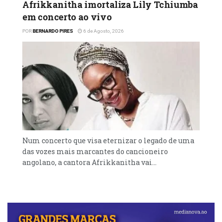
Afrikkanitha imortaliza Lily Tchiumba
No mundo da literatura, o autor lançou, em
em concerto ao vivo
2021, a obra Histórias Místicas.
POR
BERNARDO PIRES
6 de Agosto, 2026
Num concerto que visa eternizar o legado de uma
das vozes mais marcantes do cancioneiro
angolano, a cantora Afrikkanitha vai...