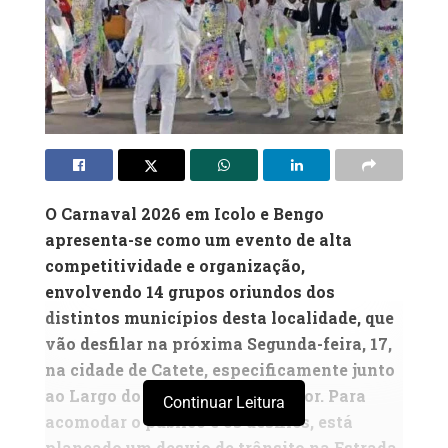
O Carnaval 2026 em Icolo e Bengo
apresenta-se como um evento de alta
competitividade e organização,
envolvendo 14 grupos oriundos dos
distintos municípios desta localidade, que
vão desfilar na próxima Segunda-feira, 17,
na cidade de Catete, especificamente junto
ao Largo do Busto do Poeta Maior. Para
Continuar Leitura
acomodar o público e os desfiles, está
planeado um desvio de trânsito na Estrada