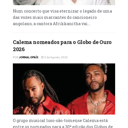
e apostar na divulgação de novos valores
para o musical nacional. A última, realizada
Num concerto que visa eternizar o legado de uma
em 2023, teve como vencedora a jovem
das vozes mais marcantes do cancioneiro
Olinda Simeão, de 26 anos de idade, com a
angolano, a cantora Afrikkanitha vai...
canção intitulada: “Sem Você Por Cá”, tema
de sua autoria.
Calema nomeados para o Globo de Ouro
2026
POR
JORNAL OPAÍS
5 de Agosto, 2026
O grupo musical luso-são-tomense Calema está
entre os nomeados para a 30ª edição dos Globos de