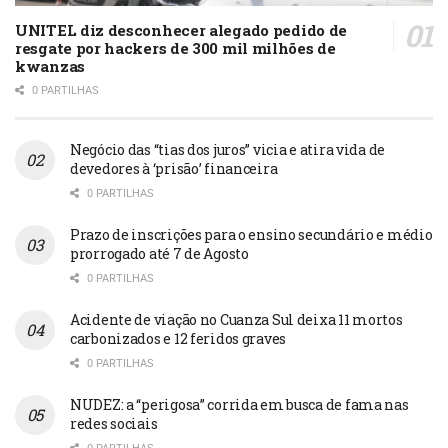
UNITEL diz desconhecer alegado pedido de
resgate por hackers de 300 mil milhões de
kwanzas
0 PARTILHAS
Negócio das “tias dos juros” vicia e atira vida de
devedores à ‘prisão’ financeira
0 PARTILHAS
Prazo de inscrições para o ensino secundário e médio
prorrogado até 7 de Agosto
0 PARTILHAS
Acidente de viação no Cuanza Sul deixa 11 mortos
carbonizados e 12 feridos graves
0 PARTILHAS
NUDEZ: a “perigosa” corrida em busca de fama nas
redes sociais