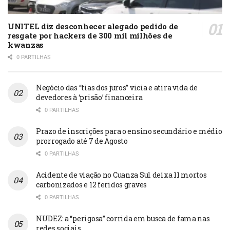
UNITEL diz desconhecer alegado pedido de
resgate por hackers de 300 mil milhões de
kwanzas
0 PARTILHAS
Negócio das “tias dos juros” vicia e atira vida de
devedores à ‘prisão’ financeira
0 PARTILHAS
Prazo de inscrições para o ensino secundário e médio
prorrogado até 7 de Agosto
0 PARTILHAS
Acidente de viação no Cuanza Sul deixa 11 mortos
carbonizados e 12 feridos graves
0 PARTILHAS
NUDEZ: a “perigosa” corrida em busca de fama nas
redes sociais