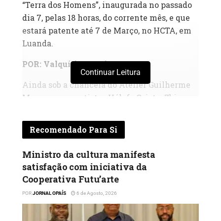
“Terra dos Homens”, inaugurada no passado
dia 7, pelas 18 horas, do corrente mês, e que
estará patente até 7 de Março, no HCTA, em
Luanda.
POR: Valquíria Martins
Continuar Leitura
Ainda sob a chancela do Atelier Guilherme
Mampuya, os artistas Uólofe Griot e Zbi
pintam sobre a “Terra dos Homens”, uma
narrativa contemporânea. Segundo fonte de
Recomendado Para Si
OPAÍS, os dois jovens, cada um na sua esfera,
convergem no compromisso e na ligação que
Ministro da cultura manifesta
os homens têm com a terra (nação), sendo
satisfação com iniciativa da
que essa ligação é manifestada na luta para
Cooperativa Futu’arte
conquistar os sonhos e transformar a
POR
JORNAL OPAÍS
6 de Agosto, 2026
sociedade, exponenciando a arte A
exposição dos dois artistas plásticos é