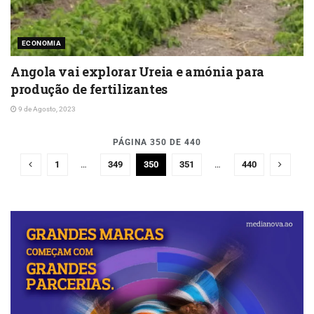
ECONOMIA
Angola vai explorar Ureia e amónia para
produção de fertilizantes
9 de Agosto, 2023
PÁGINA 350 DE 440
1
…
349
350
351
…
440