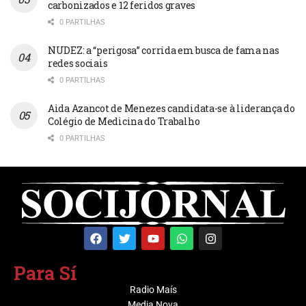
carbonizados e 12 feridos graves
0 PARTILHAS
NUDEZ: a “perigosa” corrida em busca de fama nas
redes sociais
0 PARTILHAS
Aida Azancot de Menezes candidata-se à liderança do
Colégio de Medicina do Trabalho
0 PARTILHAS
Para Sí
Radio Maís
Media Nova