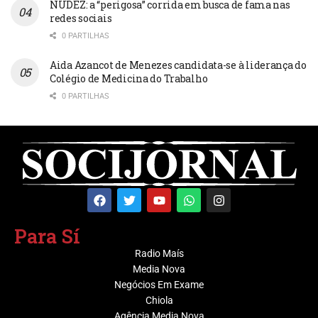
NUDEZ: a “perigosa” corrida em busca de fama nas
redes sociais
0 PARTILHAS
Aida Azancot de Menezes candidata-se à liderança do
Colégio de Medicina do Trabalho
0 PARTILHAS
Para Sí
Radio Maís
Media Nova
Negócios Em Exame
Chiola
Agência Media Nova