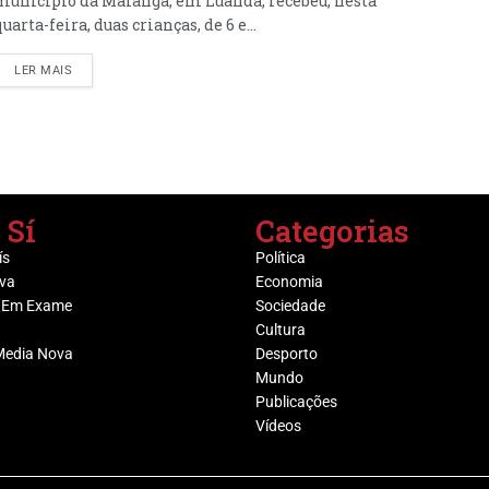
município da Maianga, em Luanda, recebeu, nesta
quarta-feira, duas crianças, de 6 e...
LER MAIS
 Sí
Categorias
ís
Política
va
Economia
 Em Exame
Sociedade
Cultura
Media Nova
Desporto
Mundo
Publicações
Vídeos