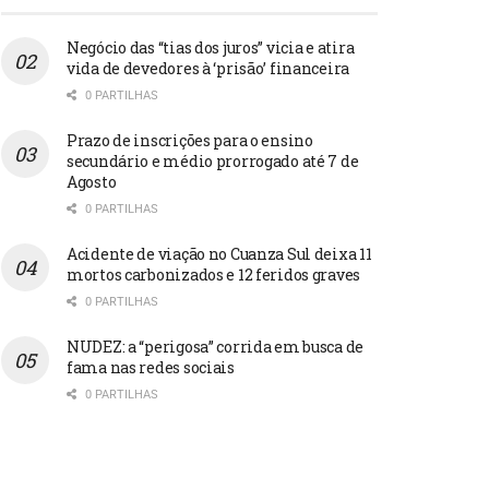
Negócio das “tias dos juros” vicia e atira
vida de devedores à ‘prisão’ financeira
0 PARTILHAS
Prazo de inscrições para o ensino
secundário e médio prorrogado até 7 de
Agosto
0 PARTILHAS
Acidente de viação no Cuanza Sul deixa 11
mortos carbonizados e 12 feridos graves
0 PARTILHAS
NUDEZ: a “perigosa” corrida em busca de
fama nas redes sociais
0 PARTILHAS