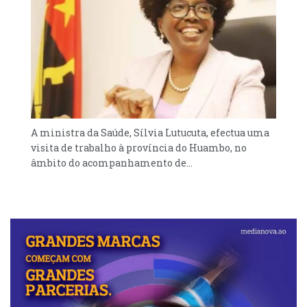
O programa do fórum vai incluir painéis de
debate, demonstrações de soluções
tecnológicas, espaços de contacto
institucional e uma exposição de
tecnologias emergentes com empresas do
sector, prometendo um ambiente rico para
troca de conhecimentos e oportunidades de
parceria.
A ministra da Saúde, Sílvia Lutucuta, efectua uma
visita de trabalho à província do Huambo, no
POR: Onésimo Lufuankenda
âmbito do acompanhamento de...