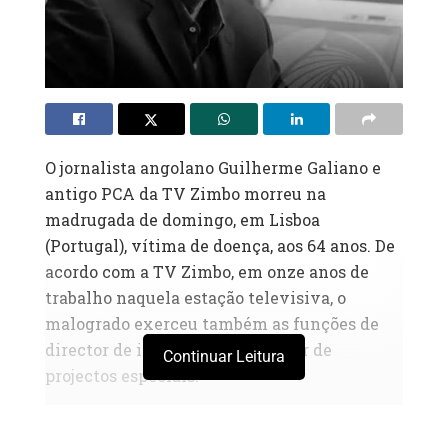
O jornalista angolano Guilherme Galiano e
antigo PCA da TV Zimbo morreu na
madrugada de domingo, em Lisboa
(Portugal), vítima de doença, aos 64 anos. De
acordo com a TV Zimbo, em onze anos de
trabalho naquela estação televisiva, o
malogrado exerceu também as funções de
director de informação e director de
Continuar Leitura
projectos especiais.
Até Agosto de 2020, foi presidente do
Conselho de Administração (PCA) da TV