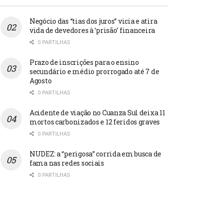
Negócio das “tias dos juros” vicia e atira
vida de devedores à ‘prisão’ financeira
0 PARTILHAS
Prazo de inscrições para o ensino
secundário e médio prorrogado até 7 de
Agosto
0 PARTILHAS
Acidente de viação no Cuanza Sul deixa 11
mortos carbonizados e 12 feridos graves
0 PARTILHAS
NUDEZ: a “perigosa” corrida em busca de
fama nas redes sociais
0 PARTILHAS