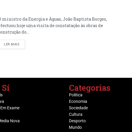
O ministro da Energia e Águas, João Baptista Borges,
efectuou hoje uma visita de constatação às obras de
construção do...
LER MAIS
 Sí
Categorias
ís
Política
va
Economia
 Em Exame
Sociedade
Cultura
Media Nova
Desporto
Mundo