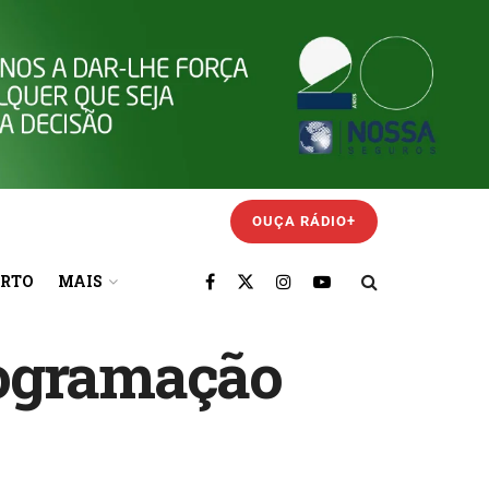
OUÇA RÁDIO+
ORTO
MAIS
rogramação