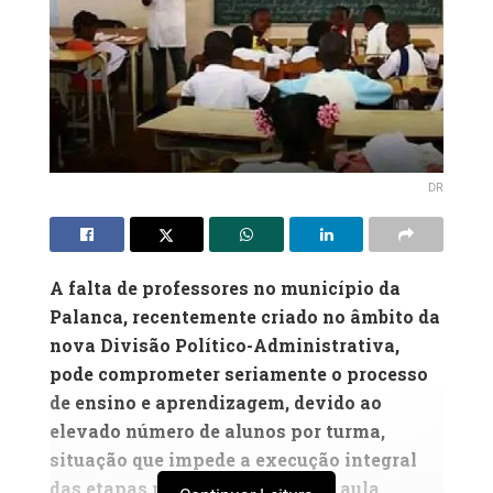
DR
A falta de professores no município da
Palanca, recentemente criado no âmbito da
nova Divisão Político-Administrativa,
pode comprometer seriamente o processo
de ensino e aprendizagem, devido ao
elevado número de alunos por turma,
situação que impede a execução integral
das etapas pedagógicas de uma aula