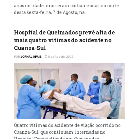
de trabalho, sobretudo para a equipa de
anos de idade, morreram carbonizadas na noite
Inspecção. Temos, em média, entre 70 e 80
desta sexta-feira, 7 de Agosto, na...
alunos numa mesma sala, o que dificulta o
processo de ensino e aprendizagem, porque o
Hospital de Queimados prevê alta de
professor não consegue cumprir
mais quatro vítimas do acidente no
devidamente a etapa de consolidação da
Cuanza-Sul
aula”, explicou.
POR
JORNAL OPAIS
8 de Agosto, 2026
POR: João Katombela, na Huíla
Leia mais
em
Quatro vítimas do acidente de viação ocorrido no
Cuanza-Sul, que continuam internadas no
Hospital Especializado em Queimados