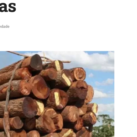
as
edade