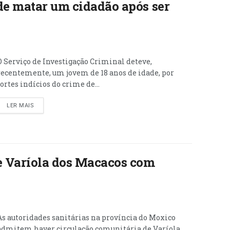
de matar um cidadão após ser
O Serviço de Investigação Criminal deteve,
recentemente, um jovem de 18 anos de idade, por
fortes indícios do crime de...
LER MAIS
e Varíola dos Macacos com
As autoridades sanitárias na província do Moxico
admitem haver circulação comunitária de Varíola