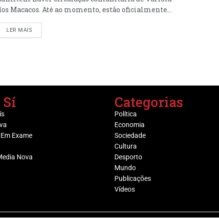
dos Macacos. Até ao momento, estão oficialmente...
LER MAIS
 Sí
Categorias
ís
Política
va
Economia
 Em Exame
Sociedade
Cultura
Media Nova
Desporto
Mundo
Publicações
Vídeos