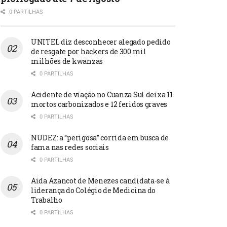
0 PARTILHAS
UNITEL diz desconhecer alegado pedido
de resgate por hackers de 300 mil
milhões de kwanzas
0 PARTILHAS
Acidente de viação no Cuanza Sul deixa 11
mortos carbonizados e 12 feridos graves
0 PARTILHAS
NUDEZ: a “perigosa” corrida em busca de
fama nas redes sociais
0 PARTILHAS
Aida Azancot de Menezes candidata-se à
liderança do Colégio de Medicina do
Trabalho
0 PARTILHAS