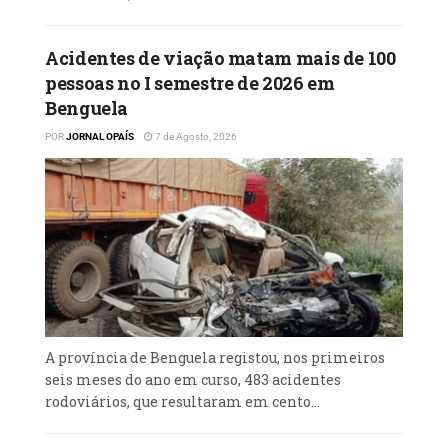
factores que lhe motivaram a tomar a
mesma decisão.
Acidentes de viação matam mais de 100
‎”Acho que aquilo foi algo inclinado na
pessoas no I semestre de 2026 em
minha mente. Parece demónio a usar-me,
Benguela
porque até hoje eu não entendo o motivo.
POR
JORNAL OPAÍS
7 de Agosto, 2026
Não fui expulso, eu mesmo é quem desisti”,
salientou.
A província de Benguela registou, nos primeiros
seis meses do ano em curso, 483 acidentes
rodoviários, que resultaram em cento...