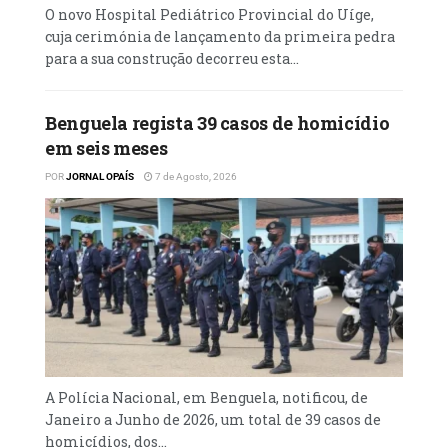
caso, ocorrido no momento em que este
O novo Hospital Pediátrico Provincial do Uíge,
encontrava-se a comercializar bilhetes de
cuja cerimónia de lançamento da primeira pedra
para a sua construção decorreu esta...
uma festa, sendo que, de acordo com o
acusado, após desertar do corpo de
bombeiros, passou a organizar eventos a
Benguela regista 39 casos de homicídio
nível daquele município.
em seis meses
POR
JORNAL OPAÍS
7 de Agosto, 2026
‎”Estava a ir ao encontro de alguém pra
vender alguns convites meus, da festa que
eu tenho organizado, ali aconteceu um
acidente de algumas coisas que estavam ao
lado, então, fui detido e me trouxeram até
aqui”, afirmou.
‎Quando questionado sobre os motivos que o
fizeram abandonar a corporação, o suspeito
A Polícia Nacional, em Benguela, notificou, de
Janeiro a Junho de 2026, um total de 39 casos de
alegou que também desconhecia tais
homicídios, dos...