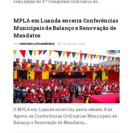
político de alto nível entre os líderes
realização do 9.º Congresso Ordinário do...
africanos e parceiros internacionais para o
desenvolvimento do continente.
MPLA em Luanda encerra Conferências
Municipais de Balanço e Renovação de
Leia mais
em
Mandatos
POR
ONESIMO LUFUANKENDA
9 de Agosto, 2026
O MPLA em Luanda encerrou, neste sábado, 8 de
Agosto, as Conferências Ordinárias Municipais de
Balanço e Renovação de Mandatos,...