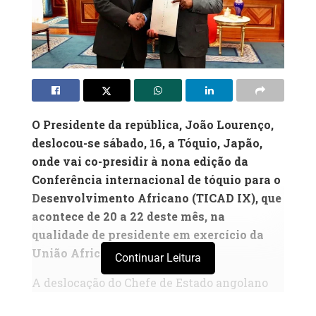
O Presidente da república, João Lourenço,
deslocou-se sábado, 16, a Tóquio, Japão,
onde vai co-presidir à nona edição da
Conferência internacional de tóquio para o
Desenvolvimento Africano (TICAD IX), que
acontece de 20 a 22 deste mês, na
qualidade de presidente em exercício da
União Africana (UA
)
Continuar Leitura
A deslocação do Chefe de Estado angolano
sublinha o papel de Angola na liderança