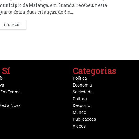
município da Maianga, em Luanda, recebeu, nesta
quarta-feira, duas crianças, de 6 e...
LER MAIS
 Sí
Categorias
ís
Política
va
Economia
 Em Exame
Sociedade
Cultura
Media Nova
Desporto
Mundo
Publicações
Vídeos