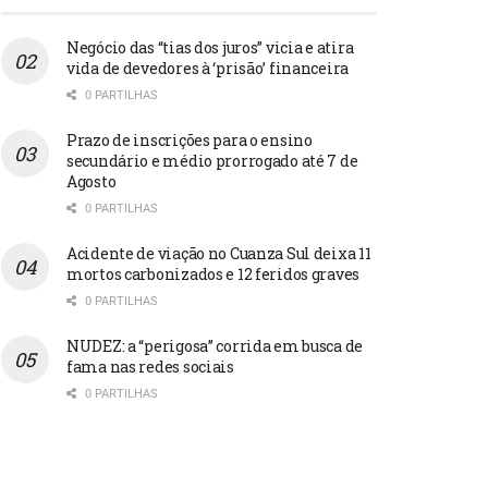
Negócio das “tias dos juros” vicia e atira
vida de devedores à ‘prisão’ financeira
0 PARTILHAS
Prazo de inscrições para o ensino
secundário e médio prorrogado até 7 de
Agosto
0 PARTILHAS
Acidente de viação no Cuanza Sul deixa 11
mortos carbonizados e 12 feridos graves
0 PARTILHAS
NUDEZ: a “perigosa” corrida em busca de
fama nas redes sociais
0 PARTILHAS