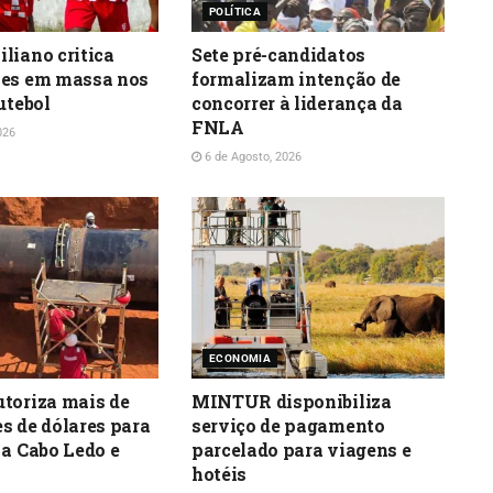
POLÍTICA
liano critica
Sete pré-candidatos
ões em massa nos
formalizam intenção de
utebol
concorrer à liderança da
FNLA
026
6 de Agosto, 2026
ECONOMIA
toriza mais de
MINTUR disponibiliza
s de dólares para
serviço de pagamento
 a Cabo Ledo e
parcelado para viagens e
hotéis