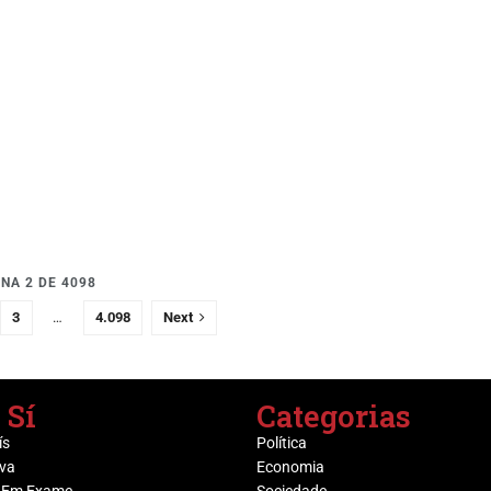
NA 2 DE 4098
3
…
4.098
Next
 Sí
Categorias
ís
Política
va
Economia
 Em Exame
Sociedade