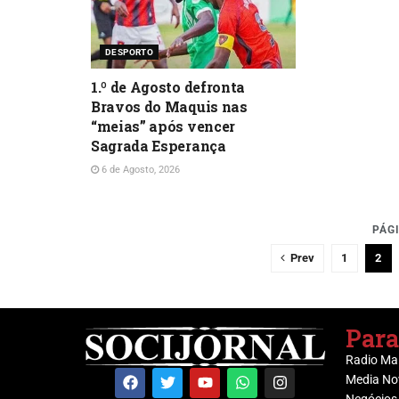
DESPORTO
1.º de Agosto defronta
Bravos do Maquis nas
“meias” após vencer
Sagrada Esperança
6 de Agosto, 2026
PÁGI
Prev
1
2
Para
Radio Ma
Media No
Negócios