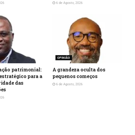
026
6 de Agosto, 2026
OPINIÃO
ação patrimonial:
A grandeza oculta dos
estratégico para a
pequenos começos
vidade das
6 de Agosto, 2026
ões
026