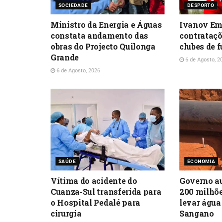
SOCIEDADE
DESPORTO
Ministro da Energia e Águas
Ivanov Emi
constata andamento das
contrataç
obras do Projecto Quilonga
clubes de f
Grande
6 de Agosto, 2
6 de Agosto, 2026
SAÚDE
ECONOMIA
Vítima do acidente do
Governo au
Cuanza-Sul transferida para
200 milhõe
o Hospital Pedalé para
levar água
cirurgia
Sangano