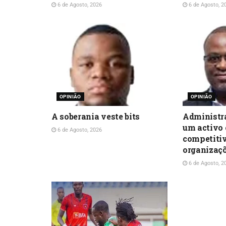
6 de Agosto, 2026
6 de Agosto, 2
OPINIÃO
OPINIÃO
A soberania veste bits
Administr
um activo 
6 de Agosto, 2026
competiti
organizaç
6 de Agosto, 2