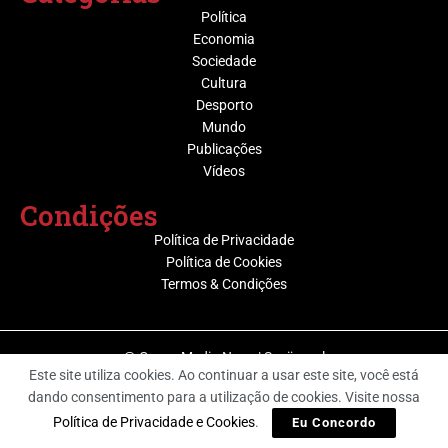
Política
Economia
Sociedade
Cultura
Desporto
Mundo
Publicações
Vídeos
Condições
Política de Privacidade
Política de Cookies
Termos & Condições
@ Grupo Media Nova | Socijornal
Este site utiliza cookies. Ao continuar a usar este site, você está
dando consentimento para a utilização de cookies. Visite nossa
Política de Privacidade e Cookies
.
Eu Concordo