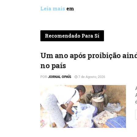
Leia mais
em
Recomendado Para Si
Um ano após proibição aind
no país
POR
JORNAL OPAÍS
7 de Agosto, 2026