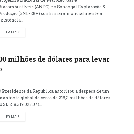
A Agência Nacional de Petróleo, Gás e
Biocombustíveis (ANPG) e a Sonangol Exploração &
Produção (SNL-E&P) confirmaram oficialmente a
existência...
LER MAIS
00 milhões de dólares para levar
o
O Presidente da República autorizou a despesa de um
montante global de cerca de 218,3 milhões de dólares
(USD 218.319.023,07)...
LER MAIS