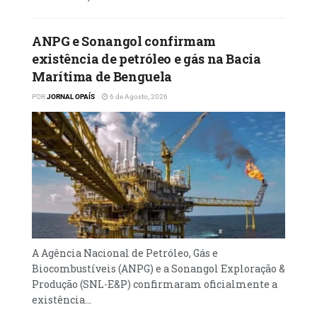
de modo a garantir a qualidade, a eficiência e
a sustentabilidade da execução do projecto.
ANPG e Sonangol confirmam
O ministro do Turismo está indicado para
existência de petróleo e gás na Bacia
aprovar as peças do procedimento, verificar
Marítima de Benguela
a validade e a legalidade dos actos
POR
JORNAL OPAÍS
6 de Agosto, 2026
praticados, bem como celebrar e assinar os
contratos.
A Agência Nacional de Petróleo, Gás e
Biocombustíveis (ANPG) e a Sonangol Exploração &
Produção (SNL-E&P) confirmaram oficialmente a
existência...