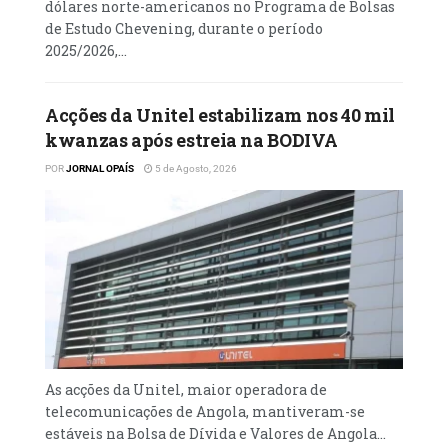
A tendência de crescimento de exportação
dólares norte-americanos no Programa de Bolsas
de carga no Namibe é evidenciada pela
de Estudo Chevening, durante o período
2025/2026,...
Agência Reguladora de Certificação de Carga
e Logística de Angola, o que traduz a
preferência dos exportadores a partir das
Acções da Unitel estabilizam nos 40 mil
terras da Welwitschia Mirabilis. Em termos
kwanzas após estreia na BODIVA
de comparação, o Porto do Lobito aparece
POR
JORNAL OPAÍS
5 de Agosto, 2026
como o segundo maior exportador de cargas
em Angola.
Leia mais
em
As acções da Unitel, maior operadora de
telecomunicações de Angola, mantiveram-se
estáveis na Bolsa de Dívida e Valores de Angola...