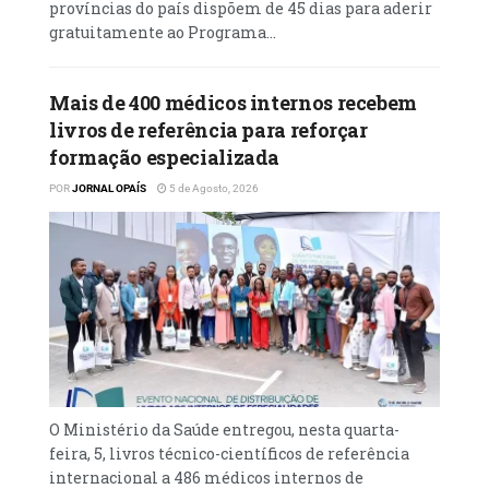
províncias do país dispõem de 45 dias para aderir
processos que permitirão a passagem à
gratuitamente ao Programa...
reforma de mais de 100 trabalhadores,
defendendo que “não devemos ter medo da
reforma, pois trata-se de um processo
Mais de 400 médicos internos recebem
livros de referência para reforçar
natural nas organizações, que garante a
formação especializada
renovação dos quadros e o equilíbrio
geracional”.
POR
JORNAL OPAÍS
5 de Agosto, 2026
O responsável acrescentou que a valorização
do capital humano passa igualmente pela
aposta contínua na formação profissional,
tendo sido realizadas em 2025 um total de 36
acções de formação, das quais 29 em
território nacional e sete no exterior.
Entre os ganhos institucionais e desafios
O Ministério da Saúde entregou, nesta quarta-
futuros, Celso Rosas destacou a
feira, 5, livros técnico-científicos de referência
materialização do Fundo de Pensões dos
internacional a 486 médicos internos de