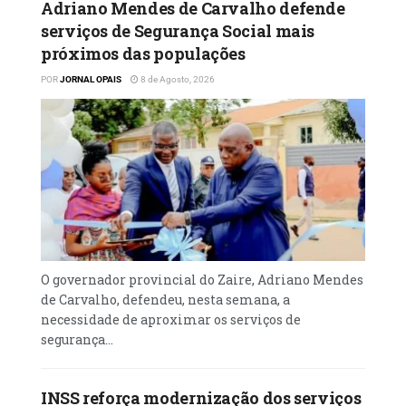
para o comércio regional e para a ligação
Adriano Mendes de Carvalho defende
serviços de Segurança Social mais
entre Angola e os mercados do interior da
próximos das populações
África Austral.
POR
JORNAL OPAIS
8 de Agosto, 2026
Segundo o CEO da Lobito Atlantic Railway,
Nicholas Fournier “ a chegada deste primeiro
comboio internacional proveniente da RDC
demonstra a resiliência da nossa operação e
o empenho extraordinário das nossas
equipas.
Em poucas semanas, recuperámos uma infra-
estrutura crítica e restabelecemos a ligação
O governador provincial do Zaire, Adriano Mendes
ferroviária, reafirmando a importância
de Carvalho, defendeu, nesta semana, a
estratégica do Corredor do Lobito para
necessidade de aproximar os serviços de
segurança...
Angola e para toda a região”, afirmou.
INSS reforça modernização dos serviços