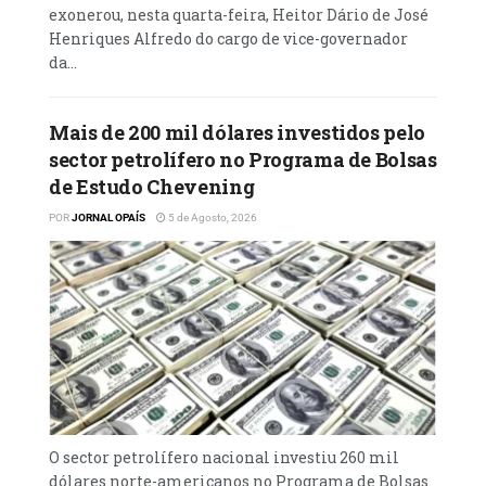
estudantes.
exonerou, nesta quarta-feira, Heitor Dário de José
Henriques Alfredo do cargo de vice-governador
da...
Mais de 200 mil dólares investidos pelo
sector petrolífero no Programa de Bolsas
de Estudo Chevening
POR
JORNAL OPAÍS
5 de Agosto, 2026
O sector petrolífero nacional investiu 260 mil
dólares norte-americanos no Programa de Bolsas