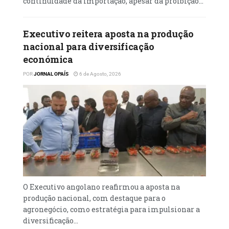
continuidade da importação, apesar da proibição...
design do stand utiliza o verde para
representar as florestas, o azul para a
Executivo reitera aposta na produção
extensa costa atlântica de 1.600 km, o
nacional para diversificação
castanho para as paisagens montanhosas e o
económica
vermelho para celebrar a gastronomia e a
POR
JORNAL OPAÍS
6 de Agosto, 2026
alegria do povo.
Apresenta ainda uma cultura viva, pois
diariamente, o palco principal da feira é
contagiado pelo ritmo do Kizomba, com
performances de dançarinos angolanos que
convidam o público a participar.
Leia mais
em
O Executivo angolano reafirmou a aposta na
produção nacional, com destaque para o
agronegócio, como estratégia para impulsionar a
diversificação...