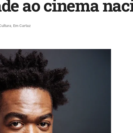
ade ao cinema nac
Cultura
,
Em Cartaz