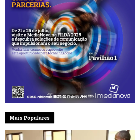
empresas que adquirem os trabalhos.
Realçou que a maioria dos comerciantes é de
confecções religiosas e rejeitam os nossos
traços identitários, além dos asiáticos que
não adquirem absolutamente nada.
“Todos estes factores levamme a
preocupações e dedicarme ao registo, o mais
organizado possível, em várias técnicas, dos
elementos etnográficos nacionais”, realçou o
artista, acrescentando que além desta
colecção de aquarelas tem uma outra de
desenhos a carvão com a temática
“Instrumentos Sonoros Ancestrais de
Mais Populares
Angola”, exposto na Casa das Artes em
Talatona.