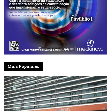
nome”, avançou. Por sua vez, Manuela
Gaspar, acompanhada do esposo, vendeu
toalhas de mesa feitas com pano africano,
procurando trazer algo novo aos clientes,
associando o útil ao agradável.
“Aproveitamos eventos como este para
vender um pouco mais do que nos outros
dias, está tudo barato”, disse.
Mais Populares