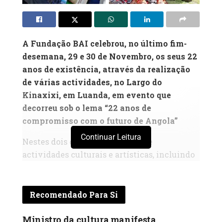
A Fundação BAI celebrou, no último fim-
desemana, 29 e 30 de Novembro, os seus 22
anos de existência, através da realização
de várias actividades, no Largo do
Kinaxixi, em Luanda, em evento que
decorreu sob o lema “22 anos de
compromisso com o futuro de Angola”
Continuar Leitura
Nestes dois dias, de staca ra m-se
actividades culturais e artísticas, incluindo
gastronomia, música, exposições de roupas
nacionais e produtos de artesanato,
recreação infantil, teatro e concertos,
Recomendado Para Si
realizadas num espaço aberto ao público e
para todas as famílias.
Ministro da cultura manifesta