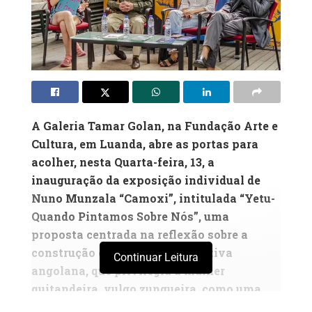
A Galeria Tamar Golan, na Fundação Arte e
Cultura, em Luanda, abre as portas para
acolher, nesta Quarta-feira, 13, a
inauguração da exposição individual de
Nuno Munzala “Camoxi”, intitulada “Yetu-
Quando Pintamos Sobre Nós”, uma
proposta centrada na reflexão sobre a
construção da identidade colectiva
Continuar Leitura
angolana, que privilegia a mulher
quitandeira, vulgo zungueira, como uma
heroína do dia-a dia