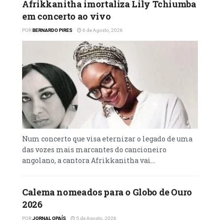
Afrikkanitha imortaliza Lily Tchiumba
A exposição organiza-se em três núcleos
em concerto ao vivo
temáticos como: memória e raízes, vivências
POR
BERNARDO PIRES
6 de Agosto, 2026
e contradições; esperança e futuro. Esta
divisão, ainda de acordo com o autor,
constrói uma narrativa que percorre o
passado, presente e futuro, evidenciando as
múltiplas camadas que compõem a
realidade angolana.
A mostra faz uma combinação entre
desenvolvimento da identidade angolana e
Num concerto que visa eternizar o legado de uma
os aspectos culturais, estabelecendo uma
das vozes mais marcantes do cancioneiro
relação entre experiências individuais e
angolano, a cantora Afrikkanitha vai...
consciência colectiva, criando diferentes
possibilidades de interpretação.
Calema nomeados para o Globo de Ouro
2026
Leia mais em…
POR
JORNAL OPAÍS
5 de Agosto, 2026