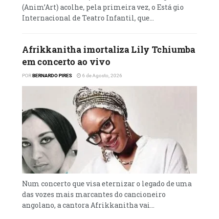
(Anim’Art) acolhe, pela primeira vez, o Está gio
Internacional de Teatro Infantil, que...
Leia mais em…
Por: Musseque Segunda
Afrikkanitha imortaliza Lily Tchiumba
em concerto ao vivo
POR
BERNARDO PIRES
6 de Agosto, 2026
Num concerto que visa eternizar o legado de uma
das vozes mais marcantes do cancioneiro
angolano, a cantora Afrikkanitha vai...