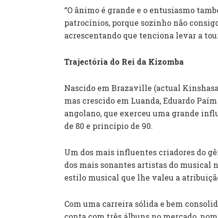
“O ânimo é grande e o entusiasmo també
patrocínios, porque sozinho não consigo 
acrescentando que tenciona levar a tou
Trajectória do Rei da Kizomba
Nascido em Brazaville (actual Kinshasa
mas crescido em Luanda, Eduardo Paím é
angolano, que exerceu uma grande infl
de 80 e princípio de 90.
Um dos mais influentes criadores do g
dos mais sonantes artistas do musical n
estilo musical que lhe valeu a atribuiçã
Com uma carreira sólida e bem consoli
conta com três álbuns no mercado, no