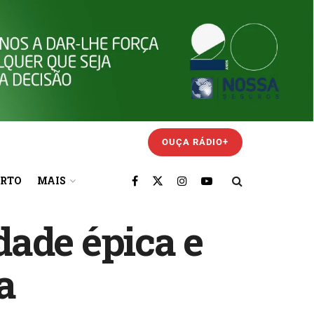
OUÇA RÁDIO+
ORTO
MAIS
ade épica e
a