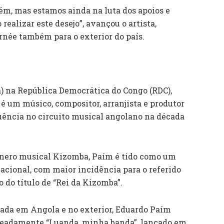
m, mas estamos ainda na luta dos apoios e
realizar este desejo”, avançou o artista,
rnée também para o exterior do país.
) na República Democrática do Congo (RDC),
 um músico, compositor, arranjista e produtor
uência no circuito musical angolano na década
ênero musical Kizomba, Paím é tido como um
acional, com maior incidência para o referido
o do título de “Rei da Kizomba”.
dada em Angola e no exterior, Eduardo Paím
meadamente “Luanda, minha banda”, lançado em