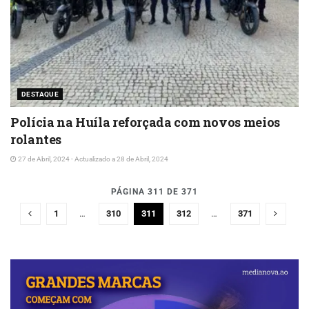
DESTAQUE
Polícia na Huíla reforçada com novos meios
rolantes
27 de Abril, 2024 - Actualizado a 28 de Abril, 2024
PÁGINA 311 DE 371
1
…
310
311
312
…
371