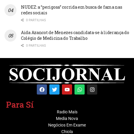
NUDEZ: a “perigosa” corrida em busca de fama nas
redes sociais
0 PARTILHAS
Aida Azancot de Menezes candidata-se à liderança do
Colégio de Medicina do Trabalho
0 PARTILHAS
Para Sí
Radio Maís
Media Nova
Negócios Em Exame
Chiola