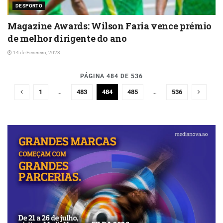
DESPORTO
Magazine Awards: Wilson Faria vence prémio
de melhor dirigente do ano
14 de Fevereiro, 2023
PÁGINA 484 DE 536
1
…
483
484
485
…
536