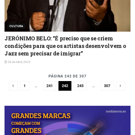
CULTURA
JERÓNIMO BELO: “É preciso que se criem
condições para que os artistas desenvolvem o
Jazz sem precisar de imigrar”
28 de Abril, 2023
PÁGINA 242 DE 307
1
…
241
242
243
…
307