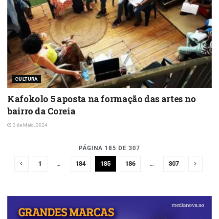
CULTURA
Kafokolo 5 aposta na formação das artes no
bairro da Coreia
3 de Maio, 2024
PÁGINA 185 DE 307
1
…
184
185
186
…
307