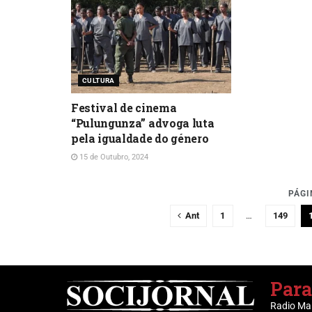
CULTURA
Festival de cinema
“Pulungunza” advoga luta
pela igualdade do género
15 de Outubro, 2024
PÁGI
Ant
1
…
149
Para
Radio Ma