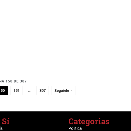
NA 150 DE 307
150
151
…
307
Seguinte
 Sí
Categorias
ís
Política