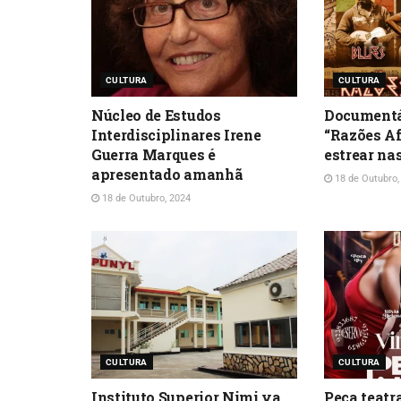
CULTURA
CULTURA
Núcleo de Estudos
Documentár
Interdisciplinares Irene
“Razões Af
Guerra Marques é
estrear na
apresentado amanhã
18 de Outubro,
18 de Outubro, 2024
CULTURA
CULTURA
Instituto Superior Nimi ya
Peça teatr