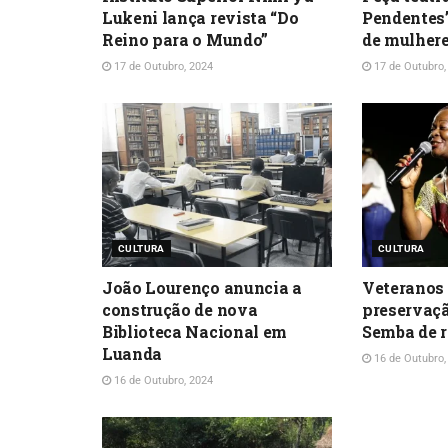
Lukeni lança revista “Do
Pendentes”
Reino para o Mundo”
de mulhere
17 de Outubro, 2024
17 de Outubro,
CULTURA
CULTURA
João Lourenço anuncia a
Veteranos
construção de nova
preservaçã
Biblioteca Nacional em
Semba de r
Luanda
16 de Outubro,
16 de Outubro, 2024