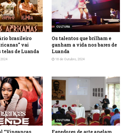
CULTURA
io brasileiro
Os talentos que brilham e
ricanas” vai
ganham a vida nos bares de
s telas de Luanda
Luanda
 2024
18 de Outubro, 2024
CULTURA
al “Vinganças
Fazedores de arte apelam