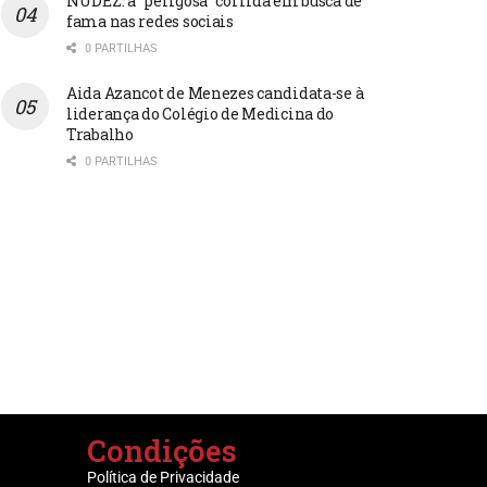
NUDEZ: a “perigosa” corrida em busca de
fama nas redes sociais
0 PARTILHAS
Aida Azancot de Menezes candidata-se à
liderança do Colégio de Medicina do
Trabalho
0 PARTILHAS
Condições
Política de Privacidade